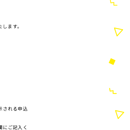
たします。
示される申込
欄にご記入く