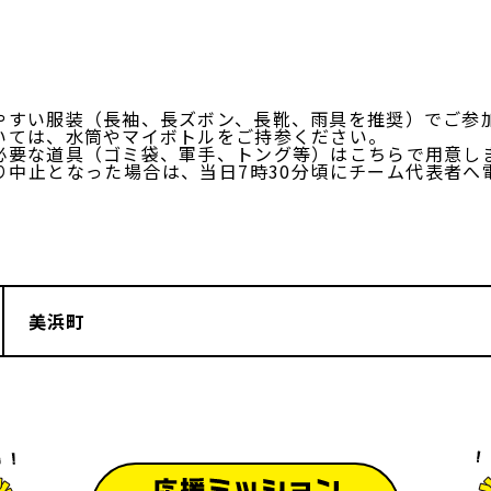
やすい服装（長袖、長ズボン、長靴、雨具を推奨）でご参
いては、水筒やマイボトルをご持参ください。
必要な道具（ゴミ袋、軍手、トング等）はこちらで用意し
り中止となった場合は、当日7時30分頃にチーム代表者へ
美浜町