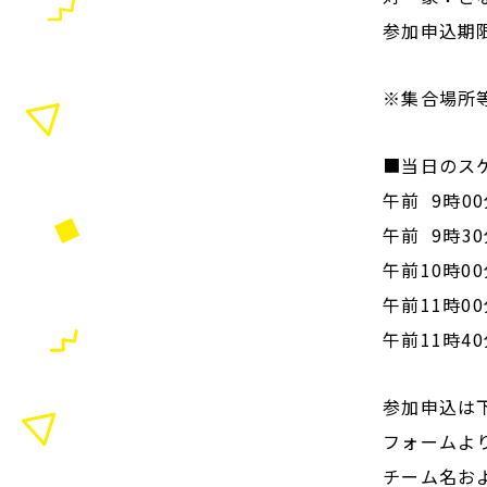
参加申込期限
※集合場所
■
当日のス
午前 9時
午前 9時
午前10時
午前11時
午前11時
参加申込は
フォームよ
チーム名お