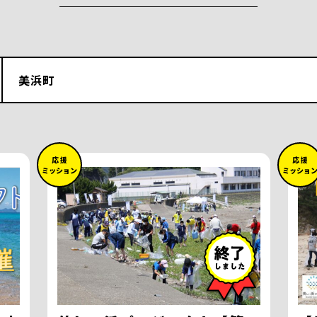
美浜町
応 援
応 援
ミッション
ミッショ