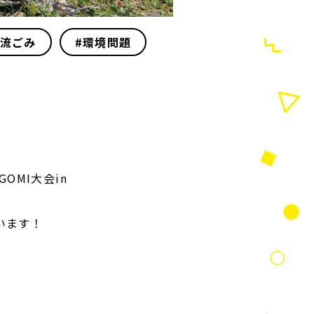
漂流ごみ
#環境問題
MI大会in
います！