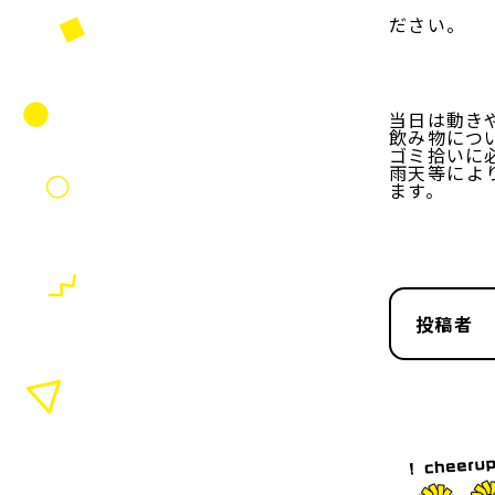
ださい。
当日は動き
飲み物につ
ゴミ拾いに
雨天等によ
ます。
投稿者