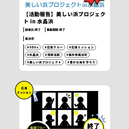
【活動報告】美しい浜プロジェク
ト in 水晶浜
開催日:
終了
募集期間:
終了
美浜町
#SDGs
#応援クルー
#応援ミッション
#水晶浜
#清掃活動
#福井県美浜町
#美しい浜プロジェクト
#豊かな海を守ろう
応 援
ミッション