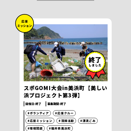
応 援
ミッション
スポGOMI大会in美浜町【美しい
浜プロジェクト第3弾】
開催日:
終了
募集期間:
終了
#ボランティア
#応援クルー
#応援ミッション
#清掃活動
#漂流ごみ
#環境問題
#福井県美浜町