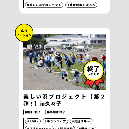
#美しい浜プロジェクト
#豊かな海を守ろう
応 援
ミッション
美しい浜プロジェクト【第２
弾！】㏌久々子
開催日:
終了
募集期間:
終了
#SDGs
#ボランティア
#応援クルー
#応援ミッション
#清掃活動
#漂流ごみ