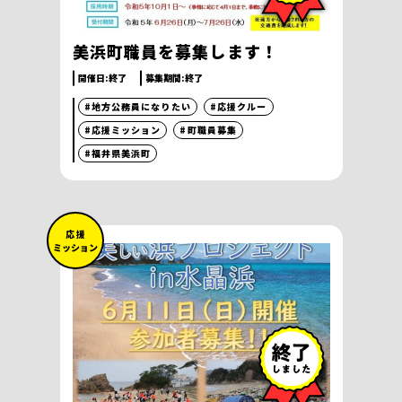
美浜町職員を募集します！
開催日:
終了
募集期間:
終了
#地方公務員になりたい
#応援クルー
#応援ミッション
#町職員募集
#福井県美浜町
応 援
ミッション