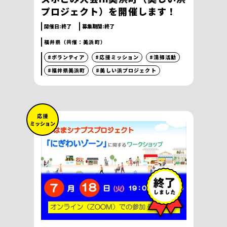
プロジェクト）を開催します！
開催日:
終了
募集期間:
終了
福井県（共催：美浜町）
#ボランティア
#応援ミッション
#清掃活動
#福井県美浜町
#美しい浜プロジェクト
応 援
ミッション