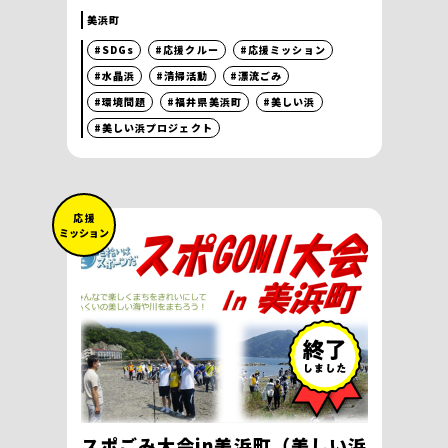
美浜町
#SDGs
#応援クルー
#応援ミッション
#水晶浜
#清掃活動
#漂流ごみ
#環境問題
#福井県美浜町
#美しい浜
#美しい浜プロジェクト
応 援
ミッション
スポごみ大会in美浜町（美しい浜