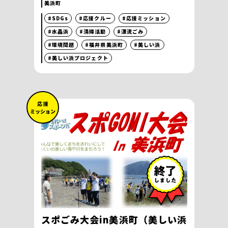
美浜町
#SDGs
#応援クルー
#応援ミッション
#水晶浜
#清掃活動
#漂流ごみ
#環境問題
#福井県美浜町
#美しい浜
#美しい浜プロジェクト
応 援
ミッション
スポごみ大会in美浜町（美しい浜