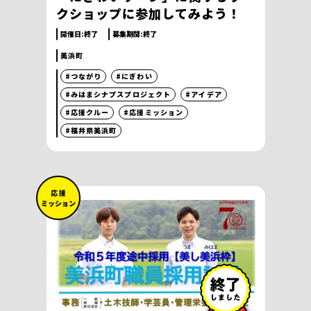
クショップに参加してみよう！
開催日:
終了
募集期間:
終了
美浜町
#つながり
#にぎわい
#みはまシナプスプロジェクト
#アイデア
#応援クルー
#応援ミッション
#福井県美浜町
応 援
ミッション