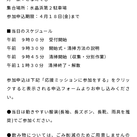
集合場所：水晶浜第２駐車場
参加申込期限：４月１８日(金)まで
■
当日のスケジュール
午前 ９時００分 受付開始
午前 ９時３０分 開始式・清掃方法の説明
午前 ９時４５分 清掃開始（収集・分別作業）
午前１１時３０分 清掃終了・解散
参加申込は下記「応援ミッションに参加をする」をクリッ
クすると表示される申込フォームよりお申し込みくださ
い。
●当日は動きやすい服装(長袖、長ズボン、長靴、雨具を推
奨)でご参加ください。
●飲み物については、ごみ削減のためご用意しませんの