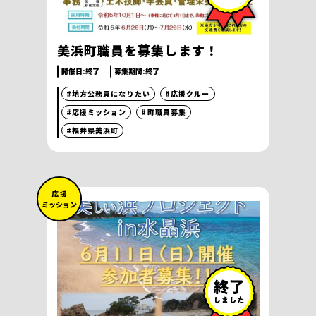
美浜町職員を募集します！
開催日:
終了
募集期間:
終了
#地方公務員になりたい
#応援クルー
#応援ミッション
#町職員募集
#福井県美浜町
応 援
ミッション