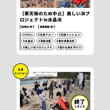
【悪天候のため中止】美しい浜プ
ロジェクト㏌水晶浜
開催日:
終了
募集期間:
終了
#SDGs
#応援クルー
#応援ミッション
#水晶浜
#清掃活動
#福井県美浜町
#美しい浜プロジェクト
#豊かな海を守ろう
応 援
ミッション