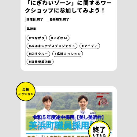
「にぎわいゾーン」に関するワー
クショップに参加してみよう！
開催日:
終了
募集期間:
終了
美浜町
#つながり
#にぎわい
#みはまシナプスプロジェクト
#アイデア
#応援クルー
#応援ミッション
#福井県美浜町
応 援
ミッション