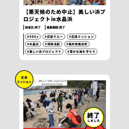
【悪天候のため中止】美しい浜プ
ロジェクト㏌水晶浜
開催日:
終了
募集期間:
終了
#SDGs
#応援クルー
#応援ミッション
#水晶浜
#清掃活動
#福井県美浜町
#美しい浜プロジェクト
#豊かな海を守ろう
応 援
ミッション