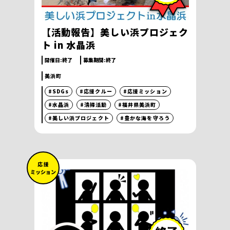
【活動報告】美しい浜プロジェク
ト in 水晶浜
開催日:
終了
募集期間:
終了
美浜町
#SDGs
#応援クルー
#応援ミッション
#水晶浜
#清掃活動
#福井県美浜町
#美しい浜プロジェクト
#豊かな海を守ろう
応 援
ミッション