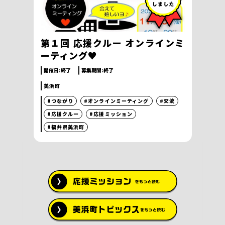
第１回 応援クルー オンラインミ
ーティング♥
開催日:
終了
募集期間:
終了
美浜町
#つながり
#オンラインミーティング
#交流
#応援クルー
#応援ミッション
#福井県美浜町