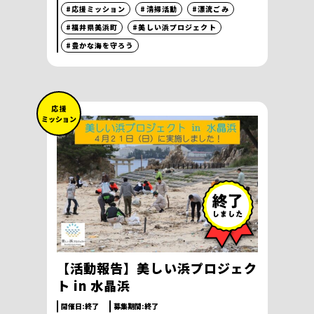
#応援ミッション
#清掃活動
#漂流ごみ
#福井県美浜町
#美しい浜プロジェクト
#豊かな海を守ろう
応 援
ミッション
【活動報告】美しい浜プロジェク
ト in 水晶浜
開催日:
終了
募集期間:
終了