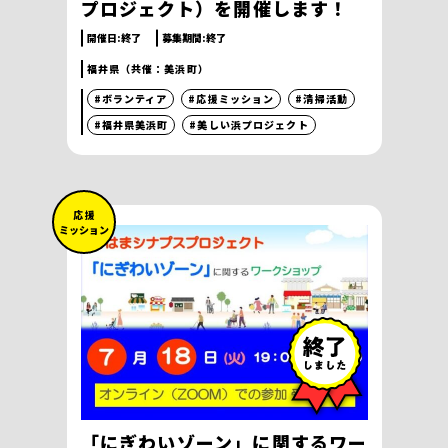
プロジェクト）を開催します！
開催日:
終了
募集期間:
終了
福井県（共催：美浜町）
#ボランティア
#応援ミッション
#清掃活動
#福井県美浜町
#美しい浜プロジェクト
応 援
ミッション
「にぎわいゾーン」に関するワー