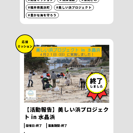
#福井県美浜町
#美しい浜プロジェクト
#豊かな海を守ろう
応 援
ミッション
【活動報告】美しい浜プロジェク
ト in 水晶浜
開催日:
終了
募集期間:
終了