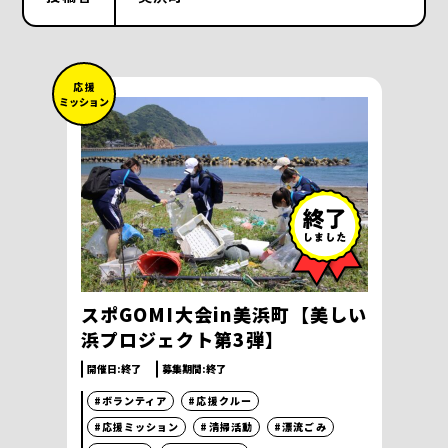
応 援
ミッション
スポGOMI大会in美浜町【美しい
浜プロジェクト第3弾】
開催日:
終了
募集期間:
終了
#ボランティア
#応援クルー
#応援ミッション
#清掃活動
#漂流ごみ