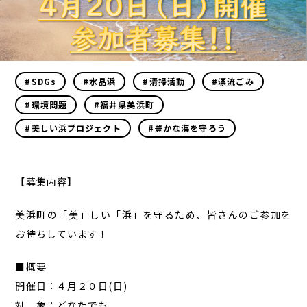
#SDGs
#水晶浜
#清掃活動
#漂流ごみ
#環境問題
#福井県美浜町
#美しい浜プロジェクト
#豊かな海を守ろう
【募集内容】
美浜町の「美」しい「浜」を守るため、皆さんのご参加を
お待ちしています！
■概要
開催日：４月２０日(日)
対 象：どなたでも