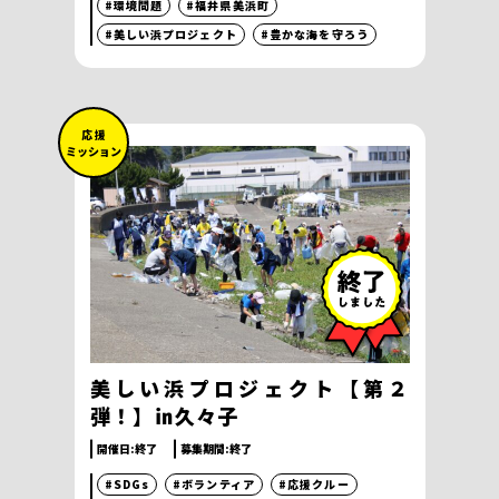
#環境問題
#福井県美浜町
#美しい浜プロジェクト
#豊かな海を守ろう
応 援
ミッション
美しい浜プロジェクト【第２
弾！】㏌久々子
開催日:
終了
募集期間:
終了
#SDGs
#ボランティア
#応援クルー