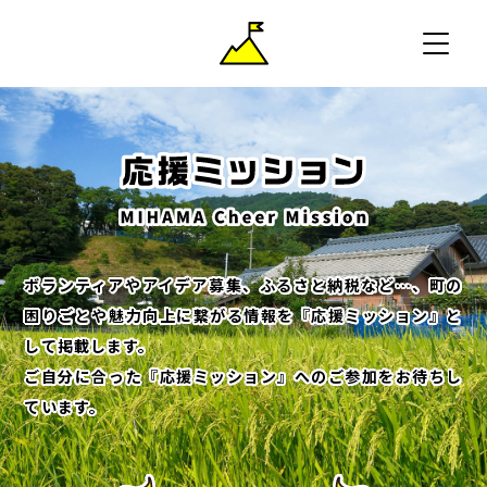
ボランティアやアイデア募集、ふるさと納税など…、町の
困りごとや魅力向上に繋がる情報を『応援ミッション』と
して掲載します。
ご自分に合った『応援ミッション』へのご参加をお待ちし
ています。