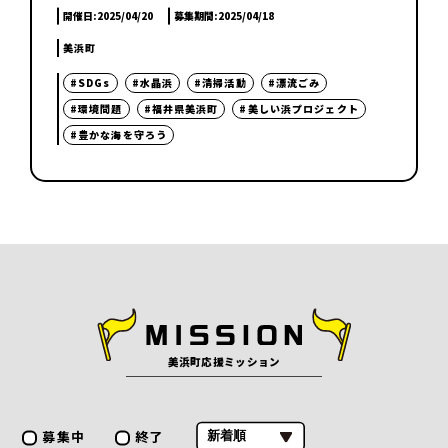
開催日:
2025/04/20
募集期間:
2025/04/18
美浜町
#SDGs
#水晶浜
#清掃活動
#漂流ごみ
#環境問題
#福井県美浜町
#美しい浜プロジェクト
#豊かな海を守ろう
美浜町応援ミッション
募集中
終了