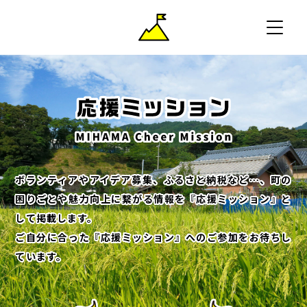
ボランティアやアイデア募集、ふるさと納税など…、町の
困りごとや魅力向上に繋がる情報を『応援ミッション』と
して掲載します。
ご自分に合った『応援ミッション』へのご参加をお待ちし
ています。