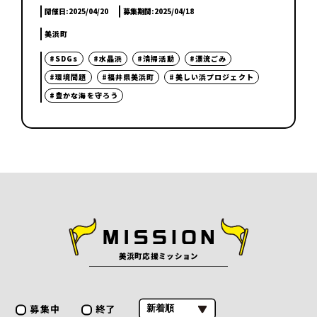
開催日:
2025/04/20
募集期間:
2025/04/18
美浜町
#SDGs
#水晶浜
#清掃活動
#漂流ごみ
#環境問題
#福井県美浜町
#美しい浜プロジェクト
#豊かな海を守ろう
美浜町応援ミッション
募集中
終了