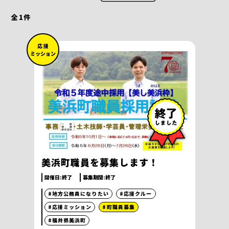
全
1
件
応 援
ミッション
美浜町職員を募集します！
開催日:
終了
募集期間:
終了
#地方公務員になりたい
#応援クルー
#応援ミッション
#町職員募集
#福井県美浜町