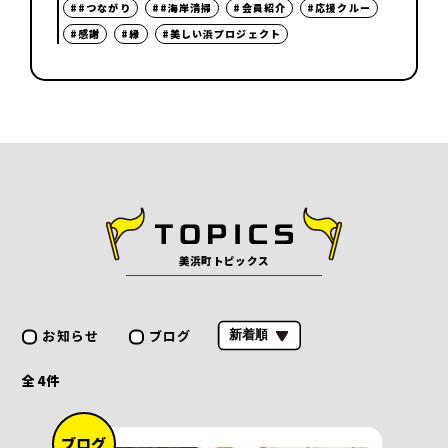
##つながり
##海岸清掃
#会員紹介
#応援クルー
#感謝
#縁
#美しい浜プロジェクト
美浜町トピックス
お知らせ
ブログ
全
4
件
ブログ