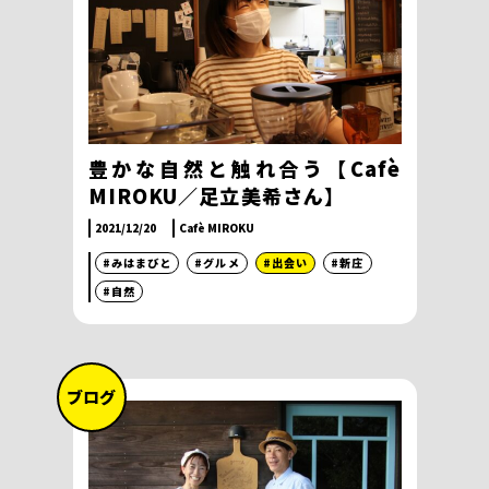
豊かな自然と触れ合う【Cafè
MIROKU／足立美希さん】
2021/12/20
Cafè MIROKU
#みはまびと
#グルメ
#出会い
#新庄
#自然
ブログ