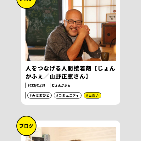
人をつなげる人間接着剤【じょん
かふぇ／山野正憲さん】
2022/01/18
じょんかふぇ
#みはまびと
#コミュニティ
#出会い
ブログ