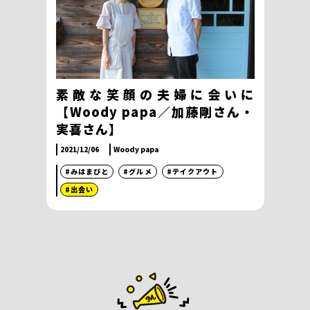
素敵な笑顔の夫婦に会いに
【Woody papa／加藤剛さん・
実喜さん】
2021/12/06
Woody papa
#みはまびと
#グルメ
#テイクアウト
#出会い