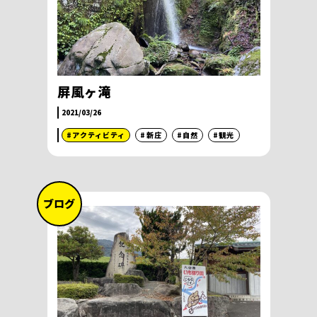
屏風ヶ滝
2021/03/26
#アクティビティ
#新庄
#自然
#観光
ブログ