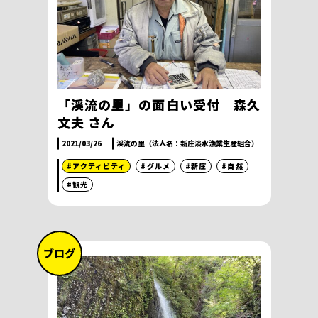
「渓流の里」の面白い受付 森久
文夫 さん
2021/03/26
渓流の里（法人名：新庄淡水漁業生産組合）
#アクティビティ
#グルメ
#新庄
#自然
#観光
ブログ