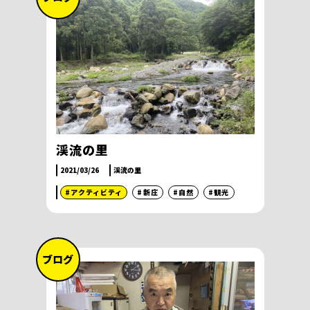
渓流の里
2021/03/26
渓流の里
#アクティビティ
#新庄
#自然
#観光
ブログ