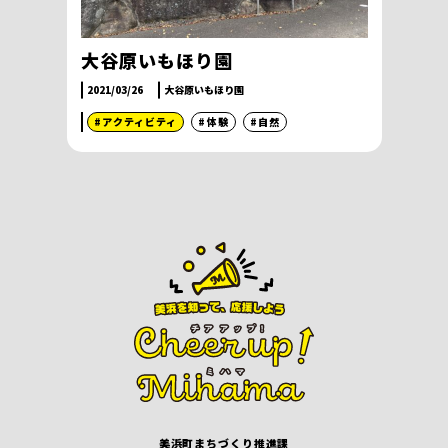
大谷原いもほり園
2021/03/26
大谷原いもほり園
#アクティビティ
#体験
#自然
美浜町まちづくり推進課