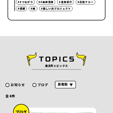
##つながり
##海岸清掃
#会員紹介
#応援クルー
#感謝
#縁
#美しい浜プロジェクト
美浜町トピックス
お知らせ
ブログ
全
4
件
ブログ