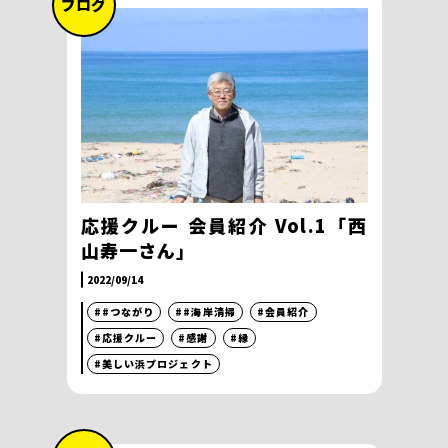
ブログ
応援クルー 会員紹介 Vol.1「西
山寿一さん」
2022/09/14
##つながり
##海岸清掃
#会員紹介
#応援クルー
#感謝
#縁
#美しい浜プロジェクト