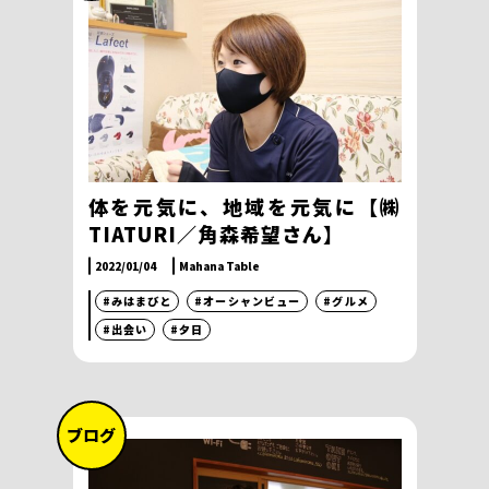
体を元気に、地域を元気に【㈱
TIATURI／角森希望さん】
2022/01/04
Mahana Table
#みはまびと
#オーシャンビュー
#グルメ
#出会い
#夕日
ブログ