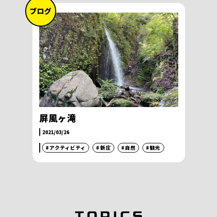
ブログ
屏風ヶ滝
2021/03/26
#アクティビティ
#新庄
#自然
#観光