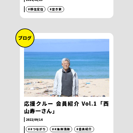
#移住定住
#空き家
ブログ
応援クルー 会員紹介 Vol.1「西
山寿一さん」
2022/09/14
##つながり
##海岸清掃
#会員紹介