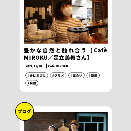
豊かな自然と触れ合う【Cafè
MIROKU／足立美希さん】
2021/12/20
Cafè MIROKU
#みはまびと
#グルメ
#出会い
#新庄
#自然
ブログ