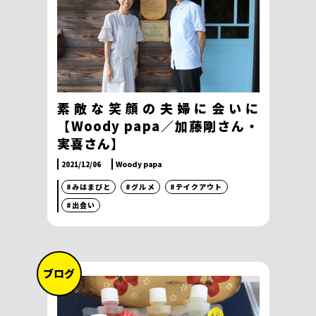
素敵な笑顔の夫婦に会いに
【Woody papa／加藤剛さん・
実喜さん】
2021/12/06
Woody papa
#みはまびと
#グルメ
#テイクアウト
#出会い
ブログ