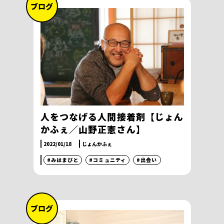
ブログ
人をつなげる人間接着剤【じょん
かふぇ／山野正憲さん】
2022/01/18
じょんかふぇ
#みはまびと
#コミュニティ
#出会い
ブログ