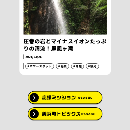
圧巻の岩とマイナスイオンたっぷ
りの清流！屏風ヶ滝
2021/03/26
#パワースポット
#絶景
#自然
#観光