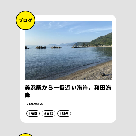
ブログ
美浜駅から一番近い海岸、和田海
岸
2021/03/26
#和田
#自然
#観光