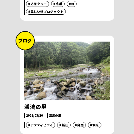
#応援クルー
#感謝
#縁
#美しい浜プロジェクト
ブログ
渓流の里
2021/03/26
渓流の里
#アクティビティ
#新庄
#自然
#観光