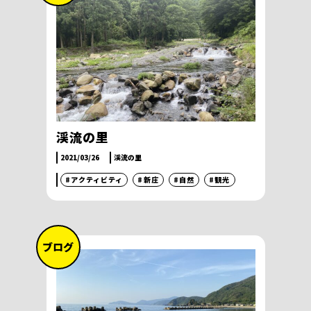
渓流の里
2021/03/26
渓流の里
#アクティビティ
#新庄
#自然
#観光
ブログ