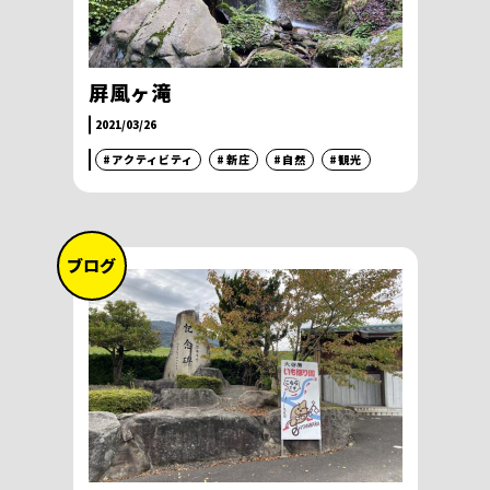
屏風ヶ滝
2021/03/26
#アクティビティ
#新庄
#自然
#観光
ブログ