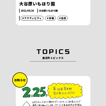
大谷原いもほり園
2021/03/26
大谷原いもほり園
#アクティビティ
#体験
#自然
美浜町トピックス
お知らせ