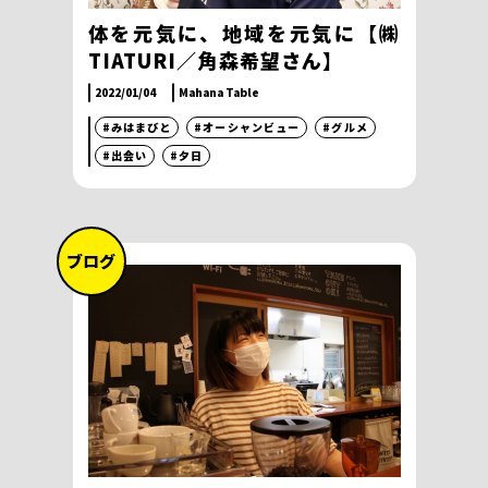
体を元気に、地域を元気に【㈱
TIATURI／角森希望さん】
2022/01/04
Mahana Table
#みはまびと
#オーシャンビュー
#グルメ
#出会い
#夕日
ブログ