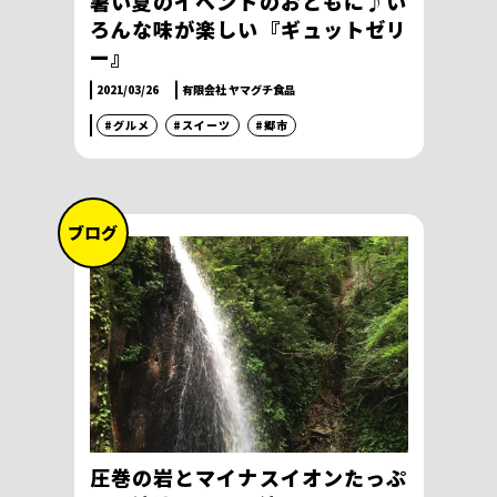
暑い夏のイベントのおともに♪い
ろんな味が楽しい『ギュットゼリ
ー』
2021/03/26
有限会社 ヤマグチ食品
#グルメ
#スイーツ
#郷市
ブログ
圧巻の岩とマイナスイオンたっぷ