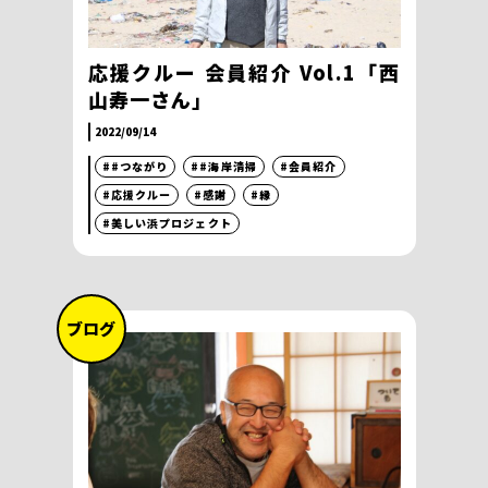
応援クルー 会員紹介 Vol.1「西
山寿一さん」
2022/09/14
##つながり
##海岸清掃
#会員紹介
#応援クルー
#感謝
#縁
#美しい浜プロジェクト
ブログ