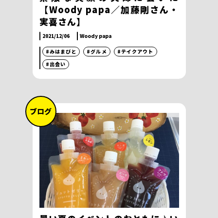
【Woody papa／加藤剛さん・
実喜さん】
2021/12/06
Woody papa
#みはまびと
#グルメ
#テイクアウト
#出会い
ブログ