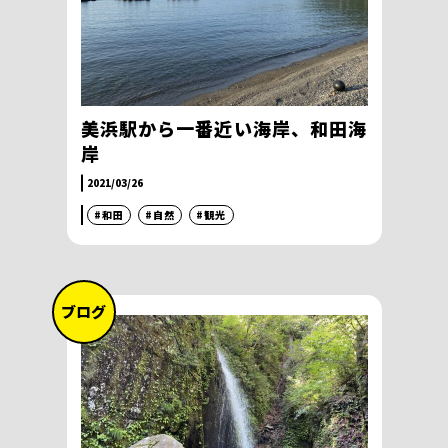
美浜駅から一番近い海岸、和田海
岸
2021/03/26
#和田
#自然
#観光
ブログ