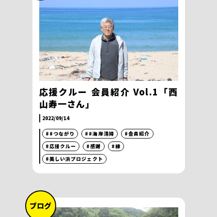
応援クルー 会員紹介 Vol.1「西
山寿一さん」
2022/09/14
##つながり
##海岸清掃
#会員紹介
#応援クルー
#感謝
#縁
#美しい浜プロジェクト
ブログ