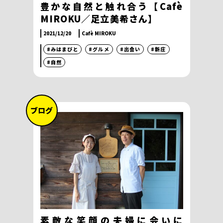
豊かな自然と触れ合う【Cafè
MIROKU／足立美希さん】
2021/12/20
Cafè MIROKU
#みはまびと
#グルメ
#出会い
#新庄
#自然
ブログ
素敵な笑顔の夫婦に会いに