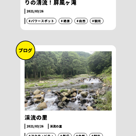
りの清流！屏風ヶ滝
2021/03/26
#パワースポット
#絶景
#自然
#観光
ブログ
渓流の里
2021/03/26
渓流の里
#アクティビティ
#新庄
#自然
#観光