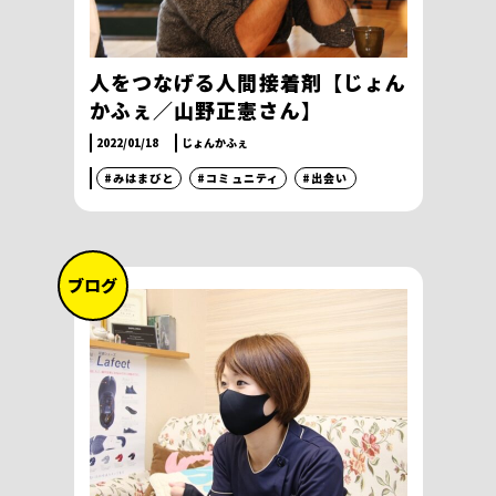
人をつなげる人間接着剤【じょん
かふぇ／山野正憲さん】
2022/01/18
じょんかふぇ
#みはまびと
#コミュニティ
#出会い
ブログ